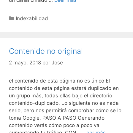
un canal cifrado …
Leer más
no
segura
Categorías
Indexabilidad
del
todo
Contenido no original
2 mayo, 2018
por
Jose
el contenido de esta página no es único El
contenido de esta página estará duplicado en
un grupo más, todas ellas bajo el directorio
contenido-duplicado. Lo siguiente no es nada
serio, pero nos permitirá comprobar cómo se lo
toma Google. PASO A PASO Generando
contenido verás cómo poco a poco va
Contenido
aumentando tu tráfico. CON …
Leer más