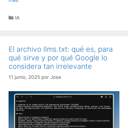
es
la
Categorías
IA
búsqueda
agéntica
y
qué
El archivo llms.txt: qué es, para
supone
qué sirve y por qué Google lo
para
el
considera tan irrelevante
SEO
11 junio, 2025
por
Jose
y
el
marketing
general?