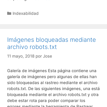
con
errores
Categorías
Indexabilidad
de
diseño
móvil
Imágenes bloqueadas mediante
archivo robots.txt
11 mayo, 2018
por
Jose
Galería de imágenes Esta página contiene una
galería de imágenes pero algunas de ellas han
sido bloqueadas al rastreo mediante el archivo
robots.txt. De las siguientes imágenes, una está
bloqueada mediante el archivo robots.txt y otra
debe estar rota para poder comparar los
errores mediante la herramienta de Rastrear