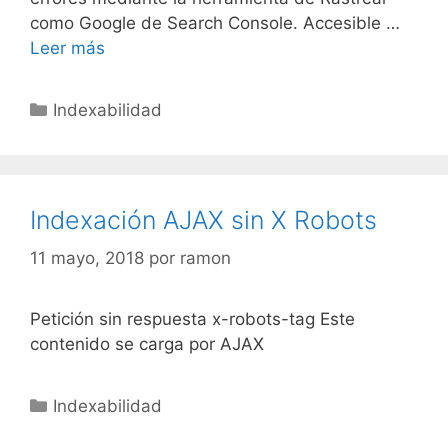
como Google de Search Console. Accesible …
Imágenes
Leer más
bloqueadas
mediante
Categorías
Indexabilidad
archivo
robots.txt
Indexación AJAX sin X Robots
11 mayo, 2018
por
ramon
Petición sin respuesta x-robots-tag Este
contenido se carga por AJAX
Categorías
Indexabilidad