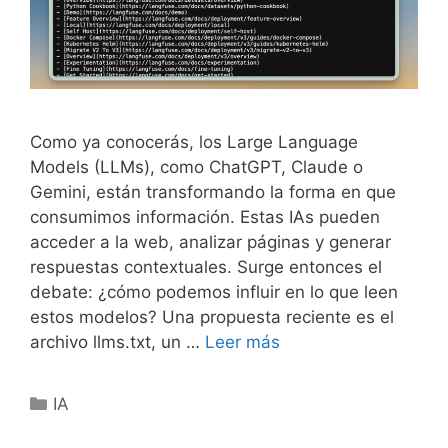
Como ya conocerás, los Large Language
Models (LLMs), como ChatGPT, Claude o
Gemini, están transformando la forma en que
consumimos información. Estas IAs pueden
acceder a la web, analizar páginas y generar
respuestas contextuales. Surge entonces el
debate: ¿cómo podemos influir en lo que leen
estos modelos? Una propuesta reciente es el
El
archivo llms.txt, un …
Leer más
archivo
llms.txt:
Categorías
IA
qué
es,