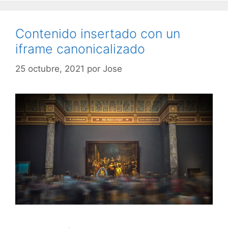
para
qué
Contenido insertado con un
sirve
iframe canonicalizado
y
por
25 octubre, 2021
por
Jose
qué
Google
lo
considera
tan
irrelevante