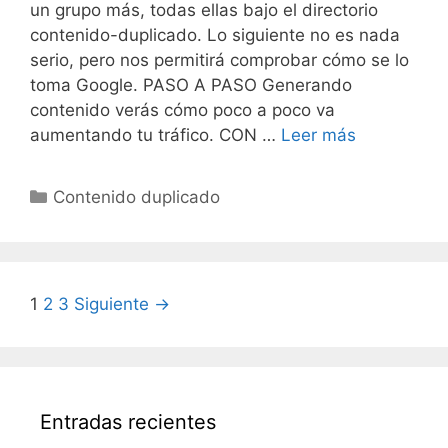
un grupo más, todas ellas bajo el directorio
contenido-duplicado. Lo siguiente no es nada
serio, pero nos permitirá comprobar cómo se lo
toma Google. PASO A PASO Generando
contenido verás cómo poco a poco va
Contenido
aumentando tu tráfico. CON …
Leer más
no
original
Categorías
Contenido duplicado
Navegación
1
2
3
Siguiente →
de
entradas
Entradas recientes