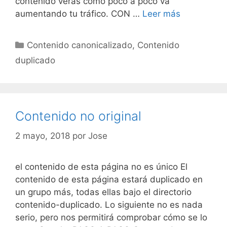
contenido verás cómo poco a poco va
Contenido
aumentando tu tráfico. CON …
Leer más
no
original
Categorías
Contenido canonicalizado
,
Contenido
duplicado
Contenido no original
2 mayo, 2018
por
Jose
el contenido de esta página no es único El
contenido de esta página estará duplicado en
un grupo más, todas ellas bajo el directorio
contenido-duplicado. Lo siguiente no es nada
serio, pero nos permitirá comprobar cómo se lo