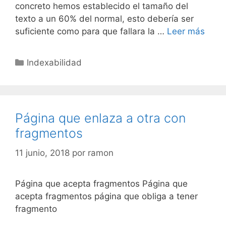
concreto hemos establecido el tamaño del
texto a un 60% del normal, esto debería ser
Pági
suficiente como para que fallara la …
Leer más
con
el
Categorías
Indexabilidad
texto
dema
pequ
Página que enlaza a otra con
fragmentos
11 junio, 2018
por
ramon
Página que acepta fragmentos Página que
acepta fragmentos página que obliga a tener
fragmento